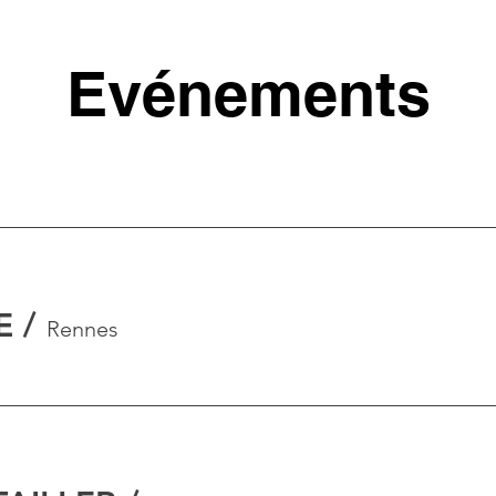
Evénements
E
/
Rennes