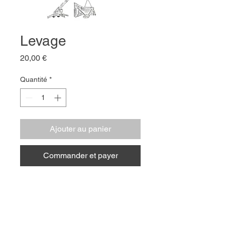
Levage
Prix
20,00 €
Quantité
*
Ajouter au panier
Commander et payer
Tirage d'art sur papier Munchen
PURE 300g
Format A4 (21x29,7cm)
Vendu non encadré