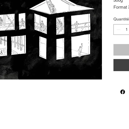
300g
Format
Vendu n
Quantité
Tamponn